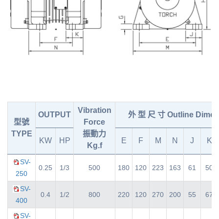
Vibration
OUTPUT
外 型 尺 寸 Outline Dimen
型號
Force
TYPE
振動力
KW
HP
E
F
M
N
J
K
Kg.f
SV-
0.25
1/3
500
180
120
223
163
61
50
250
SV-
0.4
1/2
800
220
120
270
200
55
67
400
SV-