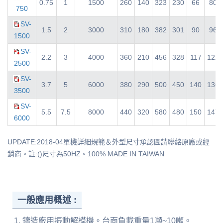
0.75
1
1500
260
140
323
230
66
80
750
SV-
1.5
2
3000
310
180
382
301
90
96
1500
SV-
2.2
3
4000
360
210
456
328
117
122
2500
SV-
3.7
5
6000
380
290
500
450
140
136
3500
SV-
5.5
7.5
8000
440
320
580
480
150
147
6000
UPDATE:2018-04單機詳細規範＆外型尺寸承認圖請聯絡原廠或經
銷商。註:()尺寸為50HZ。100% MADE IN TAIWAN
一般應用概述 :
鑄造廠用振動解模機。台面負載重量1噸~10噸。