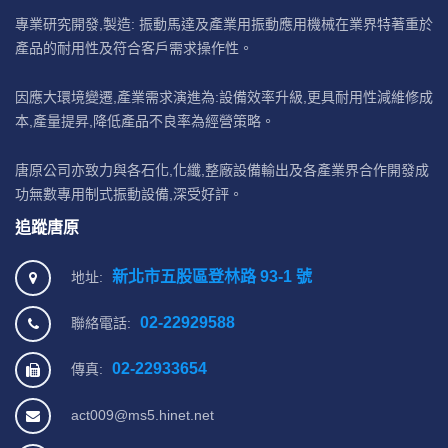
專業研究開發,製造: 振動馬達及產業用振動應用機械在業界特著重於
產品的耐用性及符合客戶需求操作性。
因應大環境變遷,產業需求演進為:設備效率升級,更具耐用性減維修成
本,產量提昇,降低產品不良率為經營策略。
唐原公司亦致力與各石化,化纖,整廠設備輸出及各產業界合作開發成
功無數專用制式振動設備,深受好評。
追蹤唐原
新北市五股區登林路 93-1 號
地址:
02-22929588
聯絡電話:
02-22933654
傳真:
act009@ms5.hinet.net