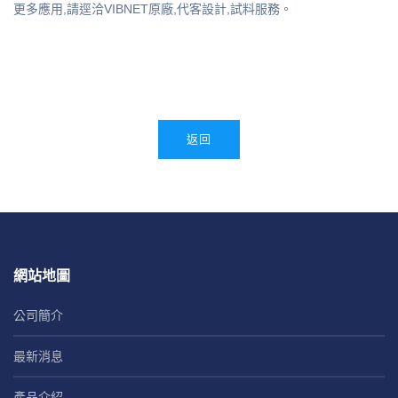
更多應用,請逕洽VIBNET原廠,代客設計,試料服務。
返回
網站地圖
公司簡介
最新消息
產品介紹