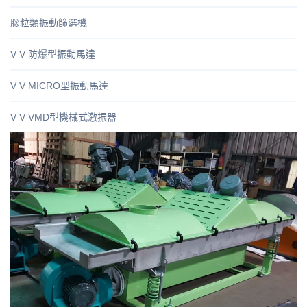
膠粒類振動篩選機
V V 防爆型振動馬達
V V MICRO型振動馬達
V V VMD型機械式激振器