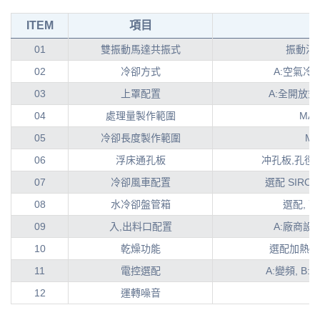
ITEM
項目
01
雙振動馬達共振式
振動浮
02
冷卻方式
A:空氣冷卻
03
上罩配置
A:全開放式
04
處理量製作範圍
MAX
05
冷卻長度製作範圍
MA
06
浮床通孔板
冲孔板,孔徑
07
冷卻風車配置
選配 SIROC
08
水冷卻盤管箱
選配, 
09
入,出料口配置
A:廠商設計
10
乾燥功能
選配加熱器(
11
電控選配
A:變頻, B:
12
運轉噪音
<