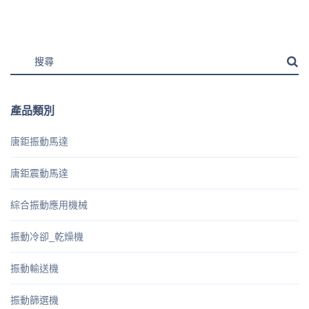
產品類別
唐鉅振動馬達
唐鉅震動馬達
綜合振動應用機械
振動冷卻_乾燥機
振動輸送機
振動篩選機