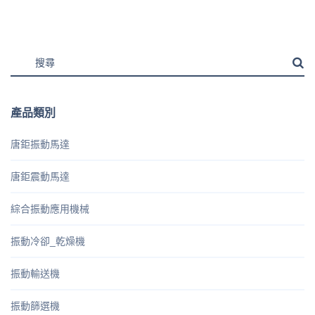
產品類別
唐鉅振動馬達
唐鉅震動馬達
綜合振動應用機械
振動冷卻_乾燥機
振動輸送機
振動篩選機