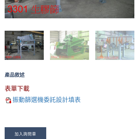
產品敘述
表單下載
振動篩選機委託設計填表
加入詢問車