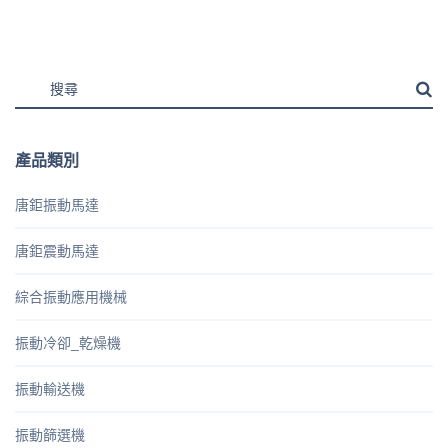
產品類別
唐鉅振動馬達
唐鉅震動馬達
綜合振動應用機械
振動冷卻_乾燥機
振動輸送機
振動篩選機