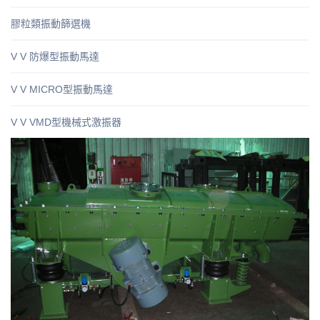
膠粒類振動篩選機
V V 防爆型振動馬達
V V MICRO型振動馬達
V V VMD型機械式激振器