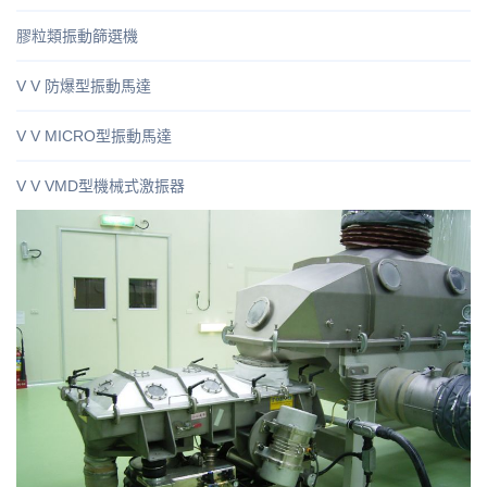
膠粒類振動篩選機
V V 防爆型振動馬達
V V MICRO型振動馬達
V V VMD型機械式激振器