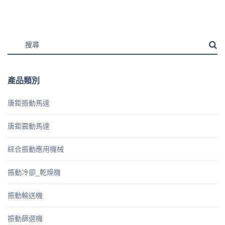
產品類別
唐鉅振動馬達
唐鉅震動馬達
綜合振動應用機械
振動冷卻_乾燥機
振動輸送機
振動篩選機