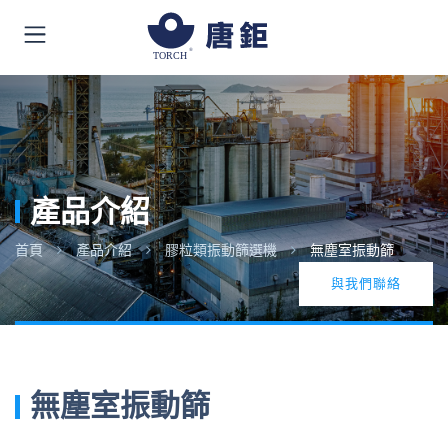
產品介紹
首頁
產品介紹
膠粒類振動篩選機
無塵室振動篩
與我們聯絡
無塵室振動篩