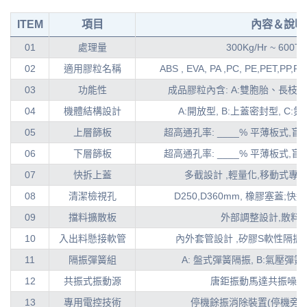
ITEM
項目
內容＆說明
01
處理量
300Kg/Hr ~ 600To
02
適用膠粒名稱
ABS , EVA, PA ,PC, PE,PET,P
03
功能性
成品膠粒內含: A:雙胞胎、長枝檢
04
機體結構設計
A:開放型, B:上蓋密封型, C:氮
05
上層篩板
超高通孔率: ____% 平薄板式,
06
下層篩板
超高通孔率: ____% 平薄板式,
07
快拆上蓋
多截設計 ,輕量化,移動式專
08
清潔檢視孔
D250,D360mm, 橡膠塞蓋
09
擋料擴散板
外部調整設計,散料>_
10
入出料懸接軟管
內外套管設計 ,矽膠S軟性隔振接頭
11
隔振彈簧組
A: 盤式彈簧隔振, B:氣壓彈簧隔
12
共振式振動源
唐鉅振動馬達共振噪音值:
13
專用電控技術
停機餘振消除裝置(停機旁振ma