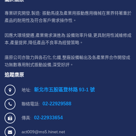
專業研究開發,製造: 振動馬達及產業用振動應用機械在業界特著重於
產品的耐用性及符合客戶需求操作性。
因應大環境變遷,產業需求演進為:設備效率升級,更具耐用性減維修成
本,產量提昇,降低產品不良率為經營策略。
唐原公司亦致力與各石化,化纖,整廠設備輸出及各產業界合作開發成
功無數專用制式振動設備,深受好評。
追蹤唐原
新北市五股區登林路 93-1 號
地址:
02-22929588
聯絡電話:
02-22933654
傳真:
act009@ms5.hinet.net