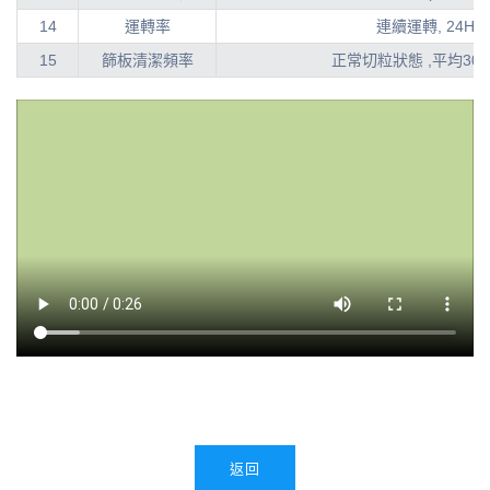
14
運轉率
連續運轉, 24Hr/
15
篩板清潔頻率
正常切粒狀態 ,平均3
返回