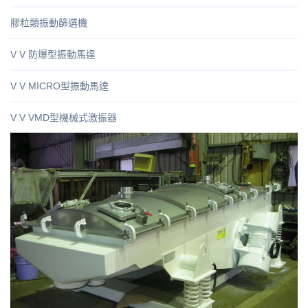
膠粒類振動篩選機
V V 防爆型振動馬達
V V MICRO型振動馬達
V V VMD型機械式激振器