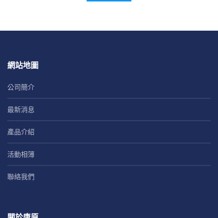
網站地圖
公司簡介
最新消息
產品介紹
活動相簿
聯絡我們
關於唐原