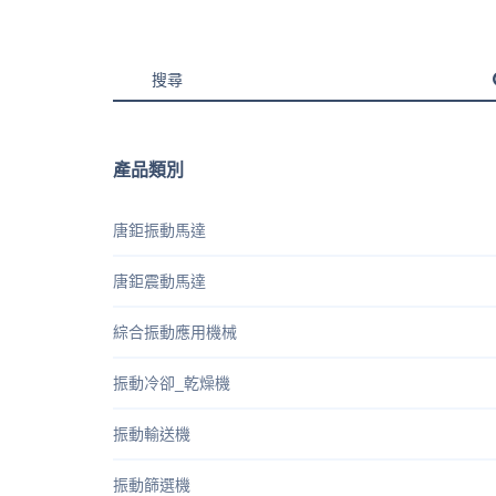
產品類別
唐鉅振動馬達
唐鉅震動馬達
綜合振動應用機械
振動冷卻_乾燥機
振動輸送機
振動篩選機