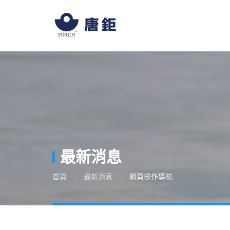
最新消息
首頁
最新消息
網頁操作導航