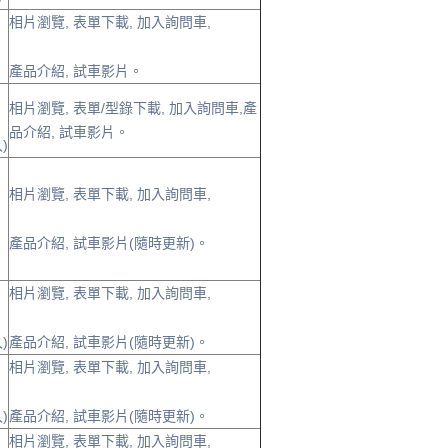
相片瀏覽, 表單下載, 加入詢問車,
產品介紹, 試車影片。
相片瀏覽, 表單/型錄下載, 加入詢問車,產
品介紹, 試車影片。
)
相片瀏覽, 表單下載, 加入詢問車,
產品介紹, 試車影片(隨時更新)。
相片瀏覽, 表單下載, 加入詢問車,
)
產品介紹, 試車影片(隨時更新)。
相片瀏覽, 表單下載, 加入詢問車,
)
產品介紹, 試車影片(隨時更新)。
相片瀏覽, 表單下載, 加入詢問車,